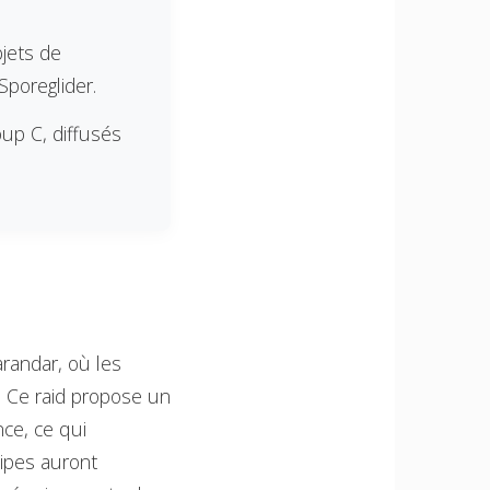
jets de
poreglider.
up C, diffusés
randar, où les
. Ce raid propose un
ce, ce qui
uipes auront