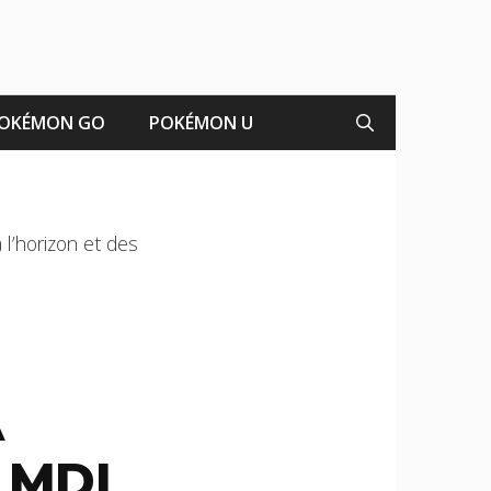
OKÉMON GO
POKÉMON U
l’horizon et des
À
 MDI