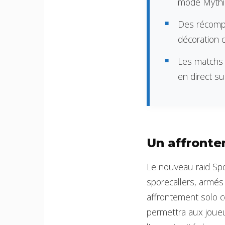
mode Mythi
Des récompe
décoration
Les matchs 
en direct s
Un affronte
Le nouveau raid Spo
sporecallers, armés
affrontement solo c
permettra aux joueu