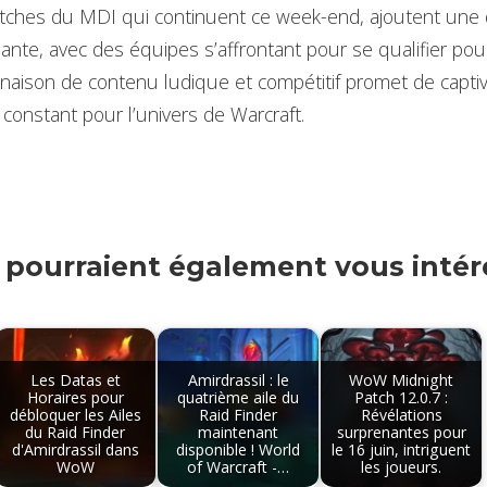
matches du MDI qui continuent ce week-end, ajoutent une
sante, avec des équipes s’affrontant pour se qualifier pou
naison de contenu ludique et compétitif promet de captiv
 constant pour l’univers de Warcraft.
s pourraient également vous intére
Les Datas et
Amirdrassil : le
WoW Midnight
Horaires pour
quatrième aile du
Patch 12.0.7 :
débloquer les Ailes
Raid Finder
Révélations
du Raid Finder
maintenant
surprenantes pour
d'Amirdrassil dans
disponible ! World
le 16 juin, intriguent
WoW
of Warcraft -…
les joueurs.