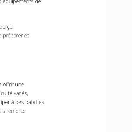
des équipements de
aperçu
e préparer et
 offrir une
culté variés,
iper à des batailles
is renforce