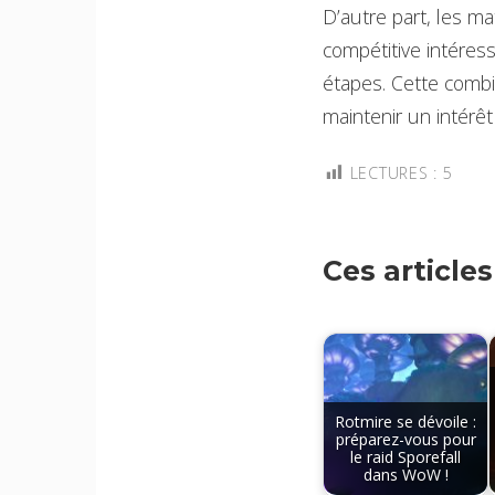
D’autre part, les 
compétitive intéres
étapes. Cette combi
maintenir un intérêt
LECTURES :
5
Ces article
Rotmire se dévoile :
préparez-vous pour
le raid Sporefall
dans WoW !