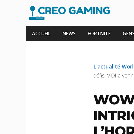
Aller
au
contenu
ACCUEIL
NEWS
FORTNITE
GENS
L'actualité Wor
défis MDI à venir 
WOW 
INTR
L’HOR