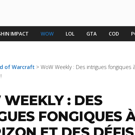
HIN IMPACT
WOW
LOL
GTA
COD
P
ld of Warcraft
>
WoW Weekly : Des intrigues fongiques à 
!
WEEKLY : DES
IGUES FONGIQUES 
IZON ET DES DÉFIS