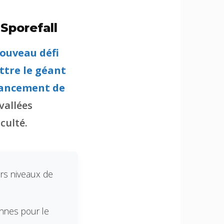
Sporefall
nouveau défi
ttre le géant
 lancement de
 vallées
culté.
urs niveaux de
onnes pour le