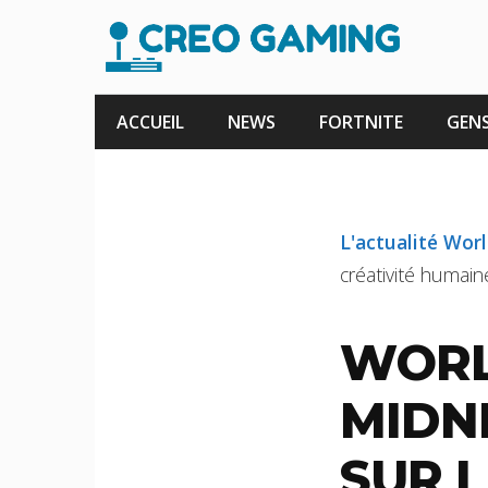
Aller
au
contenu
ACCUEIL
NEWS
FORTNITE
GENS
L'actualité Wor
créativité humaine
WORL
MIDNI
SUR L