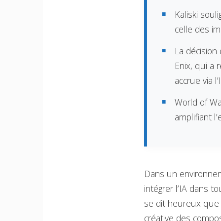
Kaliski sou
celle des im
La décision
Enix, qui a
accrue via l’
World of Wa
amplifiant l
Dans un environneme
intégrer l’IA dans t
se dit heureux que 
créative des compos