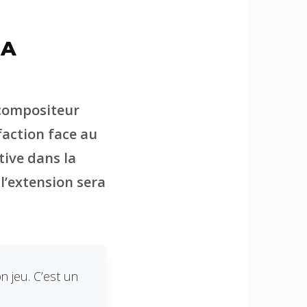
IA
 compositeur
faction face au
tive dans la
 l’extension sera
on jeu. C’est un