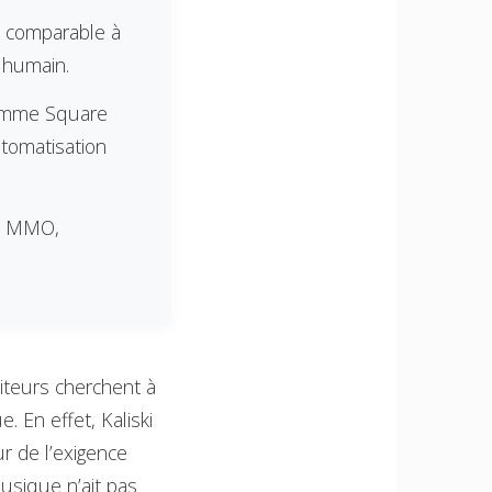
e comparable à
l humain.
 comme Square
tomatisation
du MMO,
iteurs cherchent à
. En effet, Kaliski
r de l’exigence
usique n’ait pas