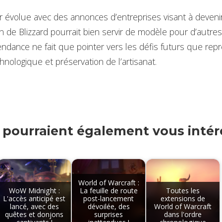
r évolue avec des annonces d’entreprises visant à devenir
on de Blizzard pourrait bien servir de modèle pour d’autres
ndance ne fait que pointer vers les défis futurs que repré
hnologique et préservation de l’artisanat.
s pourraient également vous intére
World of Warcraft :
WoW Midnight :
La feuille de route
Toutes les
L'accès anticipé est
post-lancement
extensions de
lancé, avec des
dévoilée, des
World of Warcraft
quêtes et donjons
surprises
dans l'ordre