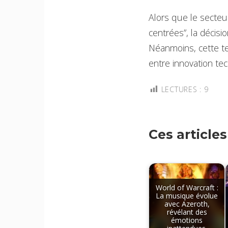
Alors que le secteu
centrées”, la décisi
Néanmoins, cette te
entre innovation tec
LECTURES :
9
Ces article
World of Warcraft :
La musique évolue
avec Azeroth,
révélant des
émotions