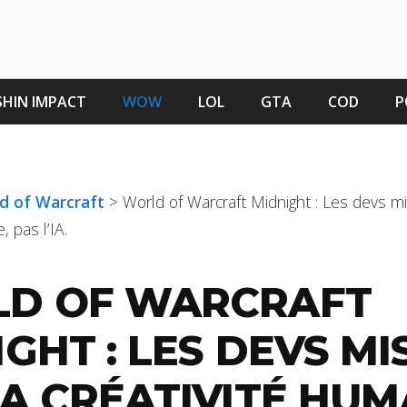
HIN IMPACT
WOW
LOL
GTA
COD
P
ld of Warcraft
>
World of Warcraft Midnight : Les devs mi
, pas l’IA.
D OF WARCRAFT
GHT : LES DEVS MI
A CRÉATIVITÉ HUM