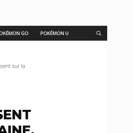
OKÉMON GO
POKÉMON U
sent sur la
SENT
AINE,