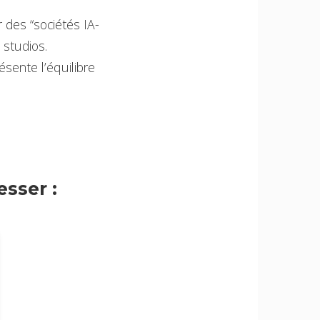
 des “sociétés IA-
 studios.
sente l’équilibre
sser :