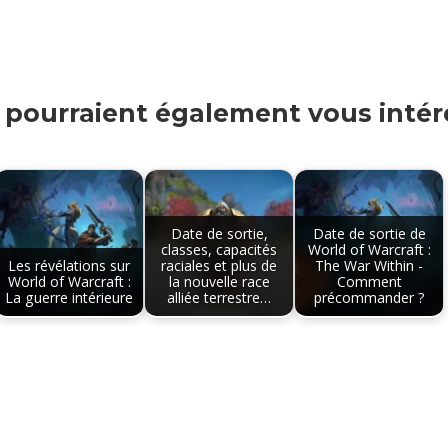
s pourraient également vous intére
Date de sortie,
Date de sortie de
classes, capacités
World of Warcraft :
Les révélations sur
raciales et plus de
The War Within -
World of Warcraft :
la nouvelle race
Comment
La guerre intérieure
alliée terrestre…
précommander ?