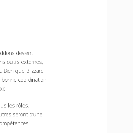
addons devient
s outils externes,
. Bien que Blizzard
e bonne coordination
xe.
us les rôles.
utres seront d’une
 compétences