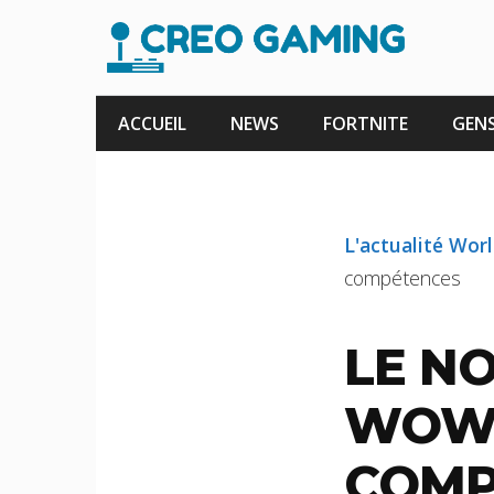
Aller
au
contenu
ACCUEIL
NEWS
FORTNITE
GENS
L'actualité Wor
compétences
LE N
WOW 
COMP