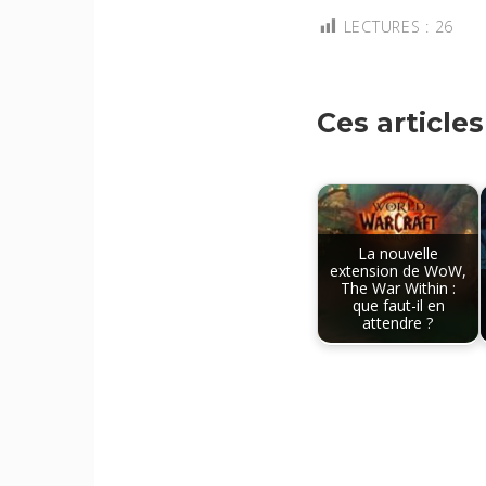
LECTURES :
26
Ces article
La nouvelle
extension de WoW,
The War Within :
que faut-il en
attendre ?