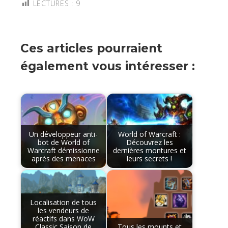
LECTURES :
9
Ces articles pourraient
également vous intéresser :
Un développeur anti-
World of Warcraft :
bot de World of
Découvrez les
Warcraft démissionne
dernières montures et
après des menaces
leurs secrets !
Localisation de tous
les vendeurs de
réactifs dans WoW
Classic Saison de
Tous les mounts et