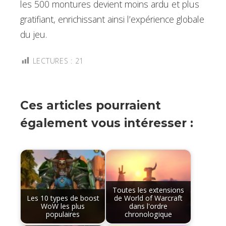
les 500 montures devient moins ardu et plus
gratifiant, enrichissant ainsi l’expérience globale
du jeu.
LECTURES :
21
Ces articles pourraient
également vous intéresser :
Toutes les extensions
Les 10 types de boost
de World of Warcraft
WoW les plus
dans l'ordre
populaires
chronologique