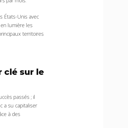
rs par mois.
es États-Unis avec
 en lumière les
rincipaux territoires
clé sur le
ccès passés ; il
 a su capitaliser
râce à des