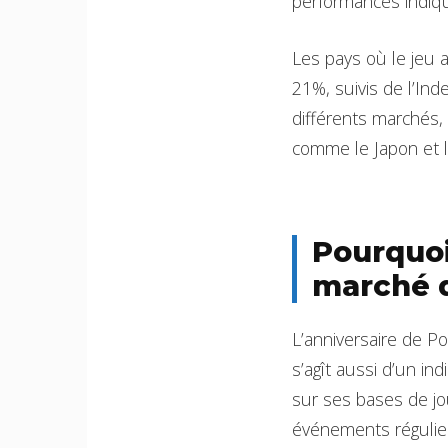
performances indique
Les pays où le jeu 
21%, suivis de l’Ind
différents marchés, 
comme le Japon et l
Pourquoi
marché d
L’anniversaire de P
s’agît aussi d’un in
sur ses bases de jo
événements régulier