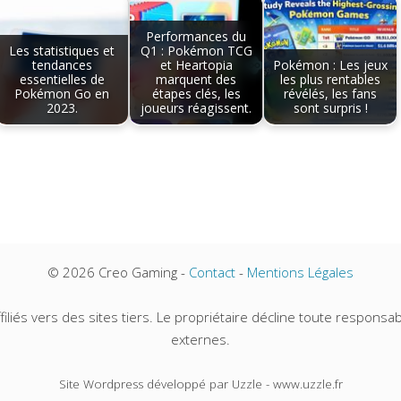
Performances du
Les statistiques et
Q1 : Pokémon TCG
tendances
et Heartopia
Pokémon : Les jeux
essentielles de
marquent des
les plus rentables
Pokémon Go en
étapes clés, les
révélés, les fans
2023.
joueurs réagissent.
sont surpris !
© 2026 Creo Gaming -
Contact
-
Mentions Légales
iliés vers des sites tiers. Le propriétaire décline toute responsabi
externes.
Site Wordpress développé par Uzzle - www.uzzle.fr