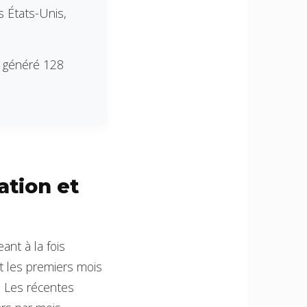
 États-Unis,
 a généré 128
ation et
nt à la fois
nt les premiers mois
6. Les récentes