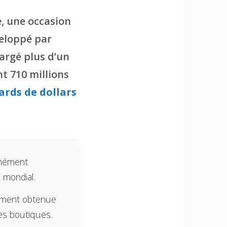
, une occasion
veloppé par
hargé plus d’un
t 710 millions
iards de dollars
rmément
 mondial.
lement obtenue
es boutiques.