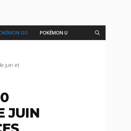
OKÉMON GO
POKÉMON U
e juin et
10
 JUIN
CES