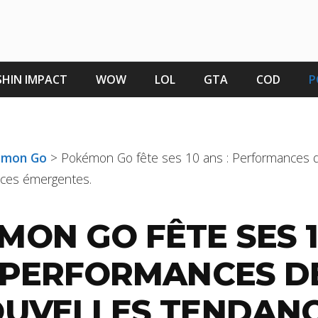
HIN IMPACT
WOW
LOL
GTA
COD
P
kémon Go
>
Pokémon Go fête ses 10 ans : Performances d
nces émergentes.
MON GO FÊTE SES 
: PERFORMANCES DE
OUVELLES TENDAN