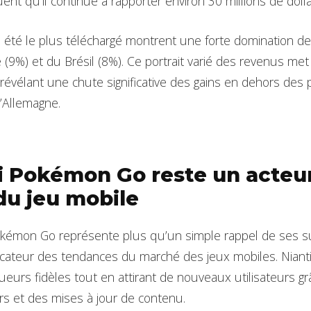
nt qu’il continue à rapporter environ 30 millions de dolla
a été le plus téléchargé montrent une forte domination d
e (9%) et du Brésil (8%). Ce portrait varié des revenus met
révélant une chute significative des gains en dehors des p
’Allemagne.
 Pokémon Go reste un acteur 
u jeu mobile
okémon Go représente plus qu’un simple rappel de ses su
dicateur des tendances du marché des jeux mobiles. Niantic
ueurs fidèles tout en attirant de nouveaux utilisateurs g
s et des mises à jour de contenu.