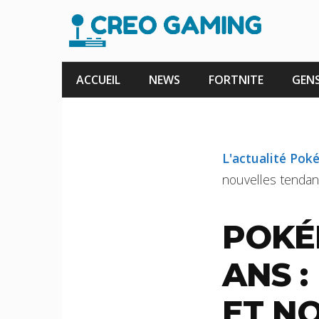
Aller
au
contenu
ACCUEIL
NEWS
FORTNITE
GENS
L'actualité Po
nouvelles tenda
POKÉ
ANS 
ET N