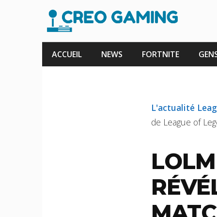
Aller
au
contenu
ACCUEIL
NEWS
FORTNITE
GENS
L'actualité Lea
de League of Lege
LOLM
RÉVÉ
MATC