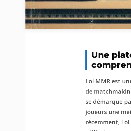
Une pla
compren
LoLMMR est une 
de matchmaking 
se démarque par
joueurs une mei
récemment, LoL