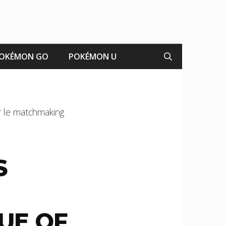
OKÉMON GO
POKÉMON U
r le matchmaking
S
UE OF