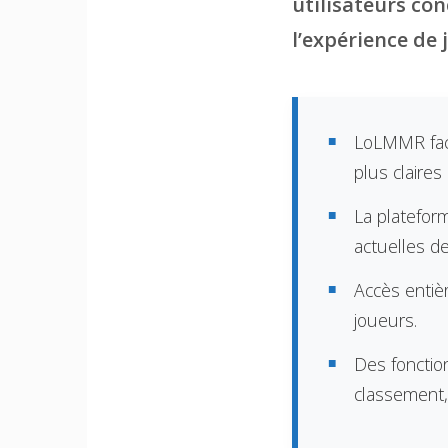
utilisateurs c
l’expérience de 
LoLMMR faci
plus claires
La platefor
actuelles d
Accès entiè
joueurs.
Des fonction
classement,