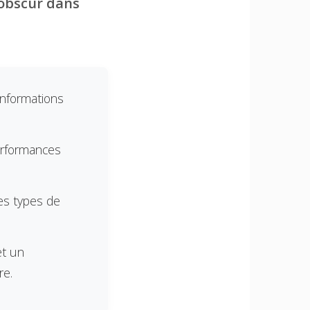
 obscur dans
informations
performances
les types de
et un
re.