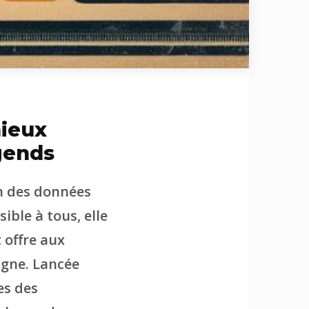
ieux
gends
n des données
ble à tous, elle
 offre aux
igne. Lancée
es des