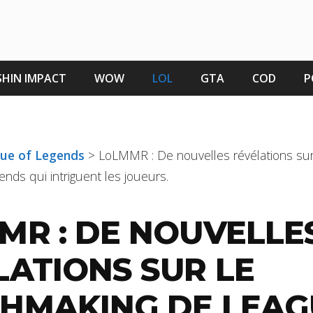
HIN IMPACT
WOW
LOL
GTA
COD
P
gue of Legends
>
LoLMMR : De nouvelles révélations su
nds qui intriguent les joueurs.
MR : DE NOUVELLE
LATIONS SUR LE
HMAKING DE LEAG