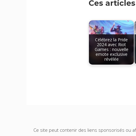
Ces article
Célébrez la Pride
2024 avec Riot
Games : nouvelle
emote exclusive
révélée
Ce site peut contenir des liens sponsorisés ou aff