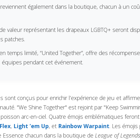
 reviennent également dans la boutique, chacun à un coû
de valeur représentant les drapeaux LGBTQ+ seront disp
is patches.
n temps limité, “United Together”, offre des récompens
s équipes pendant cet événement.
 sont conçus pour enrichir l’expérience de jeu et affirmer
uté. "We Shine Together" est rejoint par "Keep Swimmin
poisson arc-en-ciel. Quatre émojis emblématiques feront
Flex
,
Light ’em Up
, et
Rainbow Warpaint
. Les émojis
e Essence chacun dans la boutique de
League of Legend