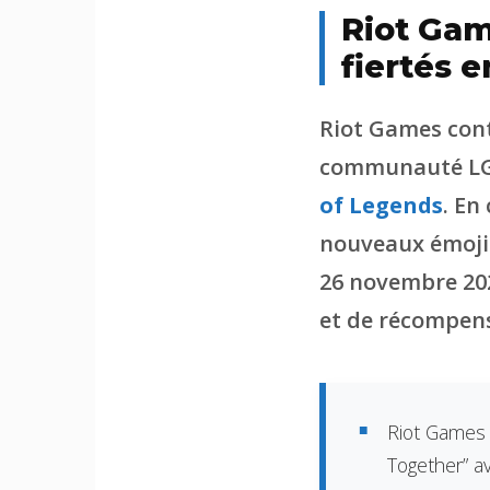
Riot Gam
fiertés 
Riot Games cont
communauté LGB
of Legends
. En
nouveaux émojis 
26 novembre 20
et de récompens
Riot Games 
Together” av