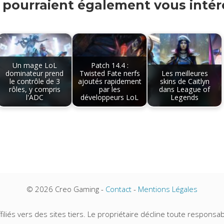
s pourraient également vous intére
Un mage LoL
Patch 14.4 :
dominateur prend
Twisted Fate nerfs
Les meilleures
le contrôle de 3
ajoutés rapidement
skins de Caitlyn
rôles, y compris
par les
dans League of
l'ADC
développeurs LoL
Legends
© 2026 Creo Gaming -
Contact
-
Mentions Légales
iliés vers des sites tiers. Le propriétaire décline toute responsabi