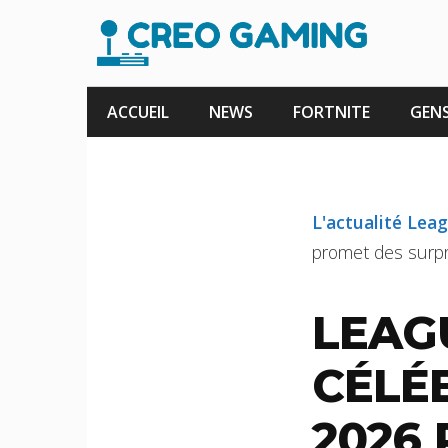
Aller
au
contenu
ACCUEIL
NEWS
FORTNITE
GENS
L'actualité Lea
promet des surp
LEAGU
CÉLÉ
2026