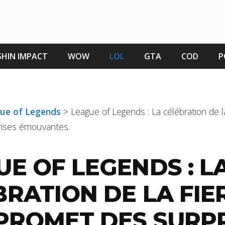
HIN IMPACT
WOW
LOL
GTA
COD
P
gue of Legends
>
League of Legends : La célébration de l
rises émouvantes.
E OF LEGENDS : L
BRATION DE LA FIE
 PROMET DES SURP