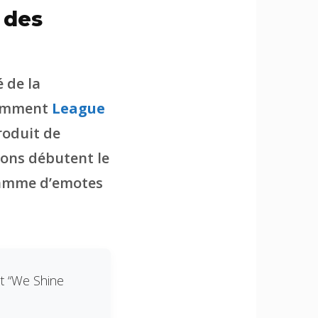
 des
 de la
tamment
League
troduit de
ions débutent le
gamme d’emotes
nt “We Shine