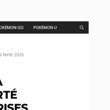
OKÉMON GO
POKÉMON U
a fierté 2026
A
RTÉ
RISES