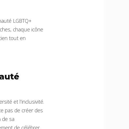
munauté LGBTQ+
atches, chaque icône
tien tout en
nauté
ité et l’inclusivité.
te pas de créer des
n de sa
ement de célébrer