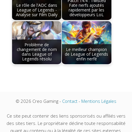
Patch 14.4 : Twisted
Le rôle de l'ADC dans
Fate nerfs ajoutés
League of Legends -
rapidement par les
Analyse sur Film Daily
développeurs LoL
Problème de
changement de nom
Le meilleur champion
dans League of
de League of Legends
Legends résolu
enfin nerfé
© 2026 Creo Gaming -
Contact
-
Mentions Légales
Ce site peut contenir des liens sponsorisés ou affiliés vers
des sites tiers. Le propriétaire décline toute responsabilité
quant au contenu ou à la légalité de ces sites externes.