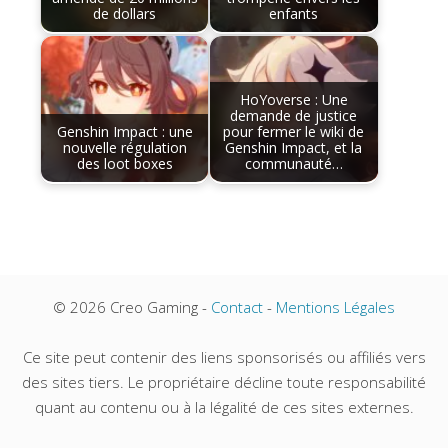
de dollars
enfants
HoYoverse : Une
demande de justice
Genshin Impact : une
pour fermer le wiki de
nouvelle régulation
Genshin Impact, et la
des loot boxes
communauté…
© 2026 Creo Gaming -
Contact
-
Mentions Légales
Ce site peut contenir des liens sponsorisés ou affiliés vers
des sites tiers. Le propriétaire décline toute responsabilité
quant au contenu ou à la légalité de ces sites externes.