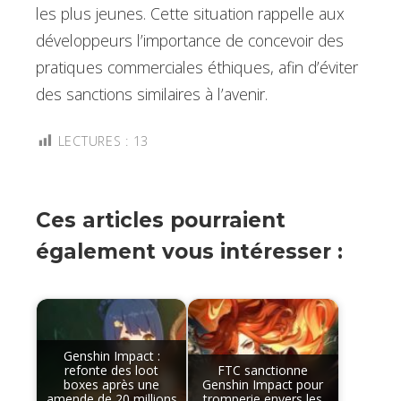
les plus jeunes. Cette situation rappelle aux
développeurs l’importance de concevoir des
pratiques commerciales éthiques, afin d’éviter
des sanctions similaires à l’avenir.
LECTURES :
13
Ces articles pourraient
également vous intéresser :
Genshin Impact :
refonte des loot
FTC sanctionne
boxes après une
Genshin Impact pour
amende de 20 millions
tromperie envers les