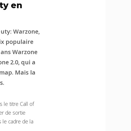
ty en
Duty: Warzone,
ix populaire
é dans Warzone
ne 2.0, qui a
 map. Mais la
s.
le titre Call of
er de sortie
 le cadre de la