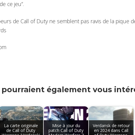
de ce jeu”.
peurs de Call of Duty ne semblent pas ravis de la pique d
rds
com
s pourraient également vous intére
La carte originale
Mise à jour du
Verdansk de retour
de Call of Duty
patch Call of Duty
en 2024 dans Call