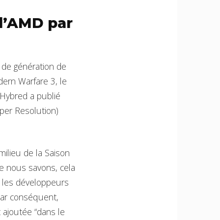
 d’AMD par
 de génération de
dern Warfare 3, le
heHybred a publié
uper Resolution)
milieu de la Saison
ue nous savons, cela
e les développeurs
 Par conséquent,
 ajoutée “dans le