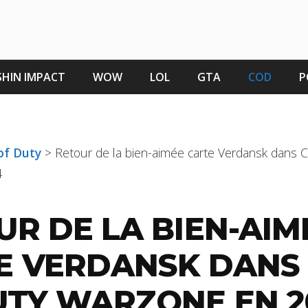
HIN IMPACT
WOW
LOL
GTA
COD
P
 of Duty
>
Retour de la bien-aimée carte Verdansk dans Ca
4
UR DE LA BIEN-AIM
E VERDANSK DANS
UTY WARZONE EN 2