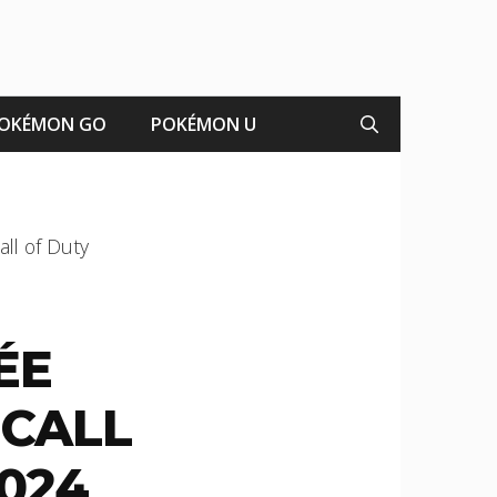
OKÉMON GO
POKÉMON U
ll of Duty
ÉE
 CALL
024