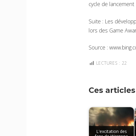
cycle de lancement 
Suite : Les dévelop
lors des Game Awa
Source : www.bing.
LECTURES :
22
Ces article
L'excitation des