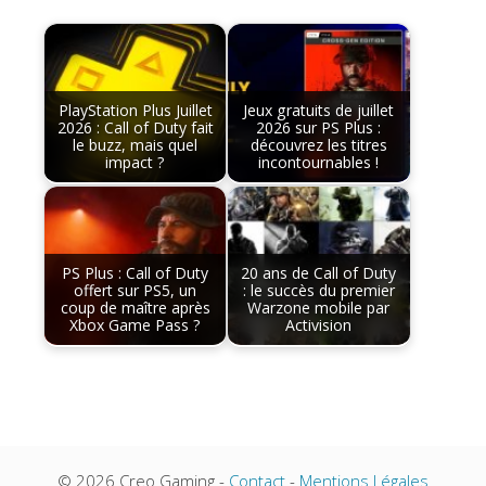
PlayStation Plus Juillet
Jeux gratuits de juillet
2026 : Call of Duty fait
2026 sur PS Plus :
le buzz, mais quel
découvrez les titres
impact ?
incontournables !
PS Plus : Call of Duty
20 ans de Call of Duty
offert sur PS5, un
: le succès du premier
coup de maître après
Warzone mobile par
Xbox Game Pass ?
Activision
© 2026 Creo Gaming -
Contact
-
Mentions Légales