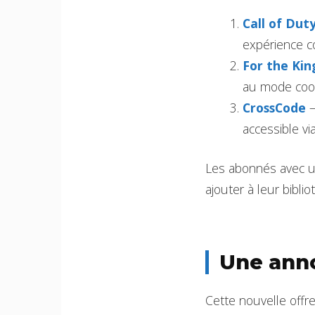
Call of Dut
expérience co
For the King
au mode coop
CrossCode
–
accessible vi
Les abonnés avec u
ajouter à leur bibli
Une anno
Cette nouvelle offre