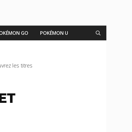
OKÉMON GO
POKÉMON U
vrez les titres
ET