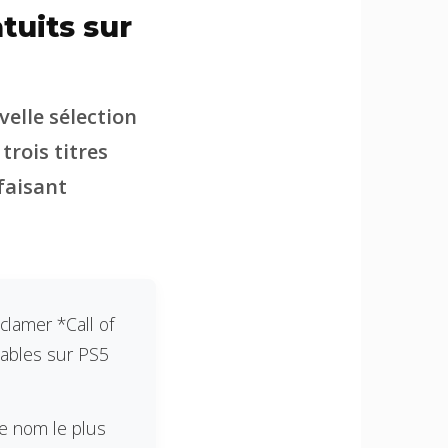
tuits sur
elle sélection
trois titres
faisant
clamer *Call of
uables sur PS5
le nom le plus