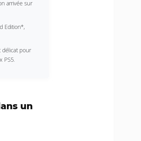
n arrivée sur
d Edition*,
 délicat pour
ux PS5.
dans un