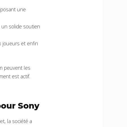
roposant une
e un solide soutien
 joueurs et enfin
m peuvent les
ent est actif.
pour Sony
t, la société a