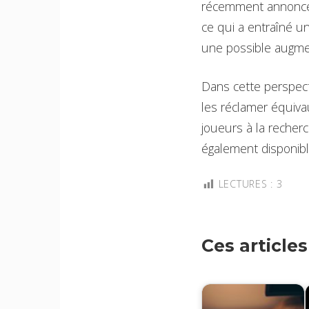
récemment annoncé q
ce qui a entraîné u
une possible augme
Dans cette perspect
les réclamer équiva
joueurs à la recher
également disponibl
LECTURES :
3
Ces article