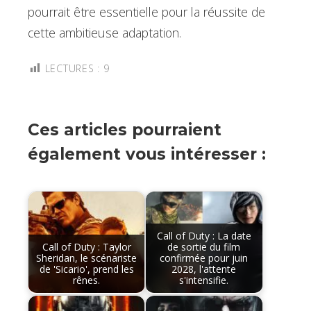
pourrait être essentielle pour la réussite de
cette ambitieuse adaptation.
LECTURES :
9
Ces articles pourraient
également vous intéresser :
Call of Duty : La date
Call of Duty : Taylor
de sortie du film
Sheridan, le scénariste
confirmée pour juin
de 'Sicario', prend les
2028, l'attente
rênes.
s'intensifie.