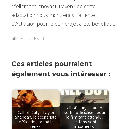
réellement innovant. L’avenir de cette
adaptation nous montrera si l’attente
d’Activision pour le bon projet a été bénéfique.
LECTURES :
6
Ces articles pourraient
également vous intéresser :
Call of Duty : Date de
Call of Duty : Taylor
sortie officialisée pour
Sheridan, le scénariste
le film tant attendu,
de 'Sicario', prend les
les fans sont
rênes.
impatients.