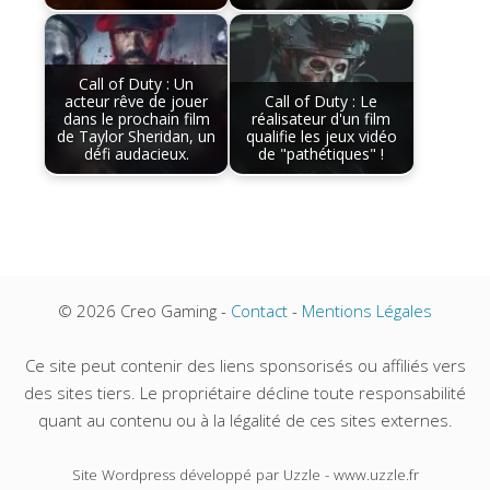
Call of Duty : Un
acteur rêve de jouer
Call of Duty : Le
dans le prochain film
réalisateur d'un film
de Taylor Sheridan, un
qualifie les jeux vidéo
défi audacieux.
de "pathétiques" !
© 2026 Creo Gaming -
Contact
-
Mentions Légales
Ce site peut contenir des liens sponsorisés ou affiliés vers
des sites tiers. Le propriétaire décline toute responsabilité
quant au contenu ou à la légalité de ces sites externes.
Site Wordpress développé par Uzzle - www.uzzle.fr