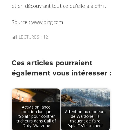
et en découvrant tout ce qu’elle a à offrir.
Source : www.bing.com
LECTURES :
12
Ces articles pourraient
également vous intéresser :
Activision lance
fonction ludique
Attention aux joueurs
"Splat" pour contrer
de Warzone, ils
tricheurs dans Call of
risquent de faire
Duty: Warzone
"splat" s'ils trichent