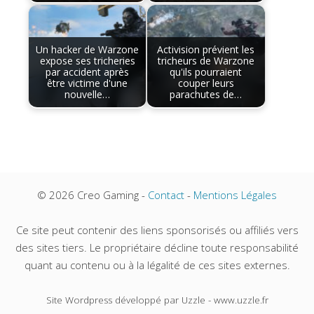
Un hacker de Warzone
Activision prévient les
expose ses tricheries
tricheurs de Warzone
par accident après
qu'ils pourraient
être victime d'une
couper leurs
nouvelle…
parachutes de…
© 2026 Creo Gaming -
Contact
-
Mentions Légales
Ce site peut contenir des liens sponsorisés ou affiliés vers
des sites tiers. Le propriétaire décline toute responsabilité
quant au contenu ou à la légalité de ces sites externes.
Site Wordpress développé par Uzzle - www.uzzle.fr