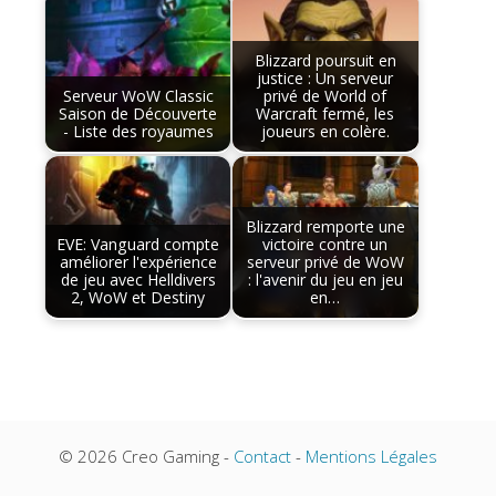
Blizzard poursuit en
justice : Un serveur
Serveur WoW Classic
privé de World of
Saison de Découverte
Warcraft fermé, les
- Liste des royaumes
joueurs en colère.
Blizzard remporte une
EVE: Vanguard compte
victoire contre un
améliorer l'expérience
serveur privé de WoW
de jeu avec Helldivers
: l'avenir du jeu en jeu
2, WoW et Destiny
en…
© 2026 Creo Gaming -
Contact
-
Mentions Légales