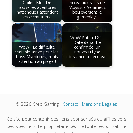
Coiled Isle : De
nouveaux raids de
nouvelles aventures
l’Abyssus Venimeux
inattendues attendent
bouleversent le
les aventuriers.
gameplay !
WoW Patch 12.1 :
Date de sortie
WoW : La difficulté
confirmée, un
variable arrive pour les
nouveau type
boss Mythiques, mais
d'instance à découvrir
attention au piège !
!
© 2026 Creo Gaming -
Contact
-
Mentions Légales
Ce site peut contenir des liens sponsorisés ou affiliés vers
des sites tiers. Le propriétaire décline toute responsabilité