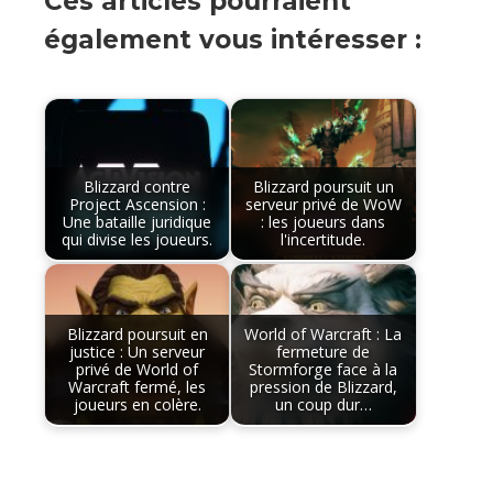
Ces articles pourraient
également vous intéresser :
Blizzard contre
Blizzard poursuit un
Project Ascension :
serveur privé de WoW
Une bataille juridique
: les joueurs dans
qui divise les joueurs.
l'incertitude.
Blizzard poursuit en
World of Warcraft : La
justice : Un serveur
fermeture de
privé de World of
Stormforge face à la
Warcraft fermé, les
pression de Blizzard,
joueurs en colère.
un coup dur…