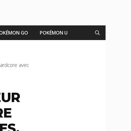
OKÉMON GO
POKÉMON U
hardcore avec
EUR
RE
ES,