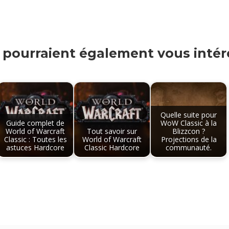
s pourraient également vous intére
Quelle suite pour
Guide complet de
WoW Classic à la
World of Warcraft
Tout savoir sur
Blizzcon ?
Classic : Toutes les
World of Warcraft
Projections de la
astuces Hardcore
Classic Hardcore
communauté.