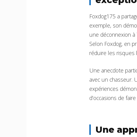
Foxdog175 a partag
exemple, son démoni
une déconnexion à T
Selon Foxdog, en pr
réduire les risques
Une anecdote partic
avec un chasseur. U
expériences démont
d’occasions de fair
Une appr