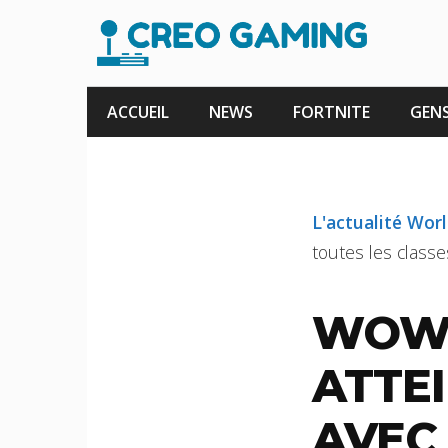
Aller
au
contenu
ACCUEIL
NEWS
FORTNITE
GENS
L'actualité Wor
toutes les classe
WOW 
ATTE
AVEC 