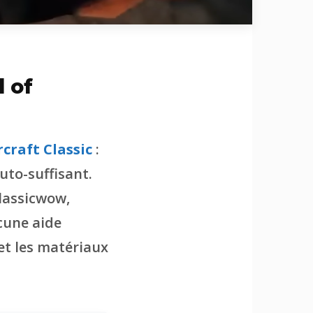
 of
craft Classic
:
uto-suffisant.
classicwow,
ucune aide
 et les matériaux