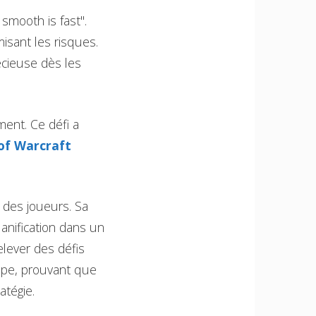
smooth is fast".
isant les risques.
écieuse dès les
ent. Ce défi a
of Warcraft
des joueurs. Sa
lanification dans un
elever des défis
uipe, prouvant que
atégie.