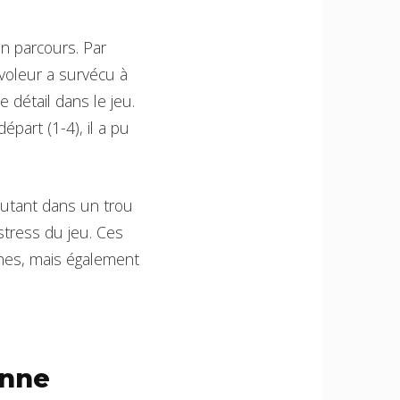
n parcours. Par
voleur a survécu à
 détail dans le jeu.
part (1-4), il a pu
autant dans un trou
stress du jeu. Ces
hes, mais également
onne