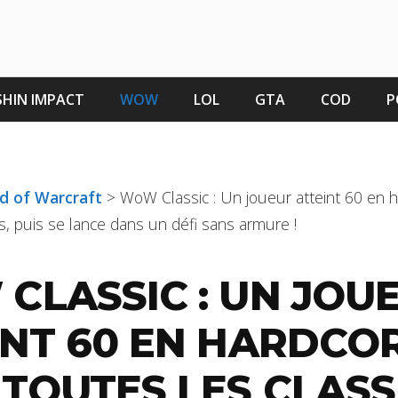
HIN IMPACT
WOW
LOL
GTA
COD
P
ld of Warcraft
>
WoW Classic : Un joueur atteint 60 en 
s, puis se lance dans un défi sans armure !
CLASSIC : UN JOU
INT 60 EN HARDCO
TOUTES LES CLASS