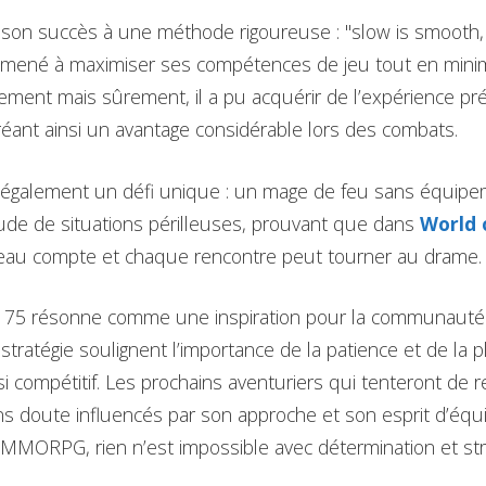
son succès à une méthode rigoureuse : "slow is smooth, 
amené à maximiser ses compétences de jeu tout en minim
ement mais sûrement, il a pu acquérir de l’expérience pr
réant ainsi un avantage considérable lors des combats.
 également un défi unique : un mage de feu sans équipem
ude de situations périlleuses, prouvant que dans
World 
veau compte et chaque rencontre peut tourner au drame.
g175 résonne comme une inspiration pour la communauté 
stratégie soulignent l’importance de la patience et de la p
 compétitif. Les prochains aventuriers qui tenteront de r
ans doute influencés par son approche et son esprit d’éq
MORPG, rien n’est impossible avec détermination et str