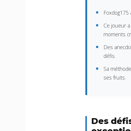
Foxdog175 a
Ce joueur a
moments cri
Des anecdote
défis.
Sa méthode d
ses fruits.
Des défi
exceptio