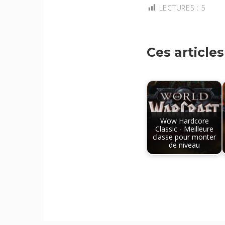
LECTURES :
5
Ces article
Wow Hardcore
Classic - Meilleure
classe pour monter
de niveau