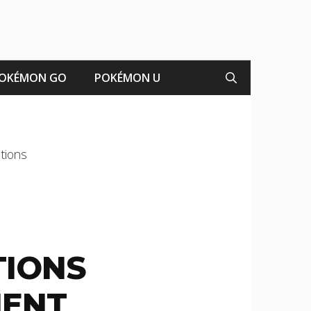
OKÉMON GO
POKÉMON U
ations
TIONS
MENT