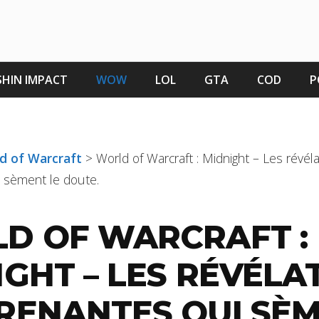
HIN IMPACT
WOW
LOL
GTA
COD
P
ld of Warcraft
>
World of Warcraft : Midnight – Les révél
 sèment le doute.
D OF WARCRAFT :
IGHT – LES RÉVÉLA
RENANTES QUI SÈ