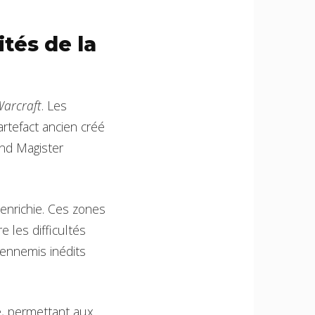
tés de la
Warcraft
. Les
rtefact ancien créé
and Magister
 enrichie. Ces zones
 les difficultés
 ennemis inédits
e, permettant aux