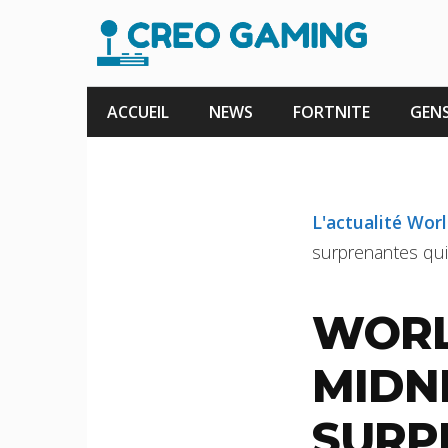
Aller
au
contenu
ACCUEIL
NEWS
FORTNITE
GENS
L'actualité Wor
surprenantes qui
WORL
MIDN
SURP