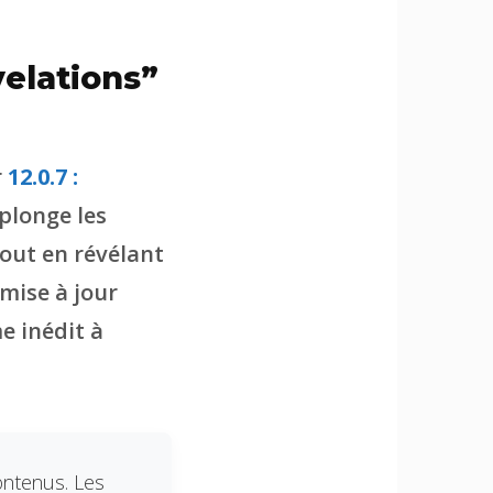
velations”
r
12.0.7 :
 plonge les
tout en révélant
 mise à jour
e inédit à
ontenus. Les