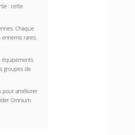
ie : cette
diennes. Chaque
s ennemis rares.
es équipements
des groupes de
 pour améliorer
trider Omnium.