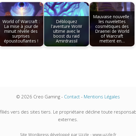
Mauvaise nouvelle :
World of Warcraft :
Débloquez
les nuvelettes
La mise à jour de
l'aventure WoW
cosmétiques des
minuit révèle des
ultime avec le
Draeneï de World
surprises
boost du raid
of Warcraft
époustouflantes !
Amirdrassil
mettent en…
© 2026 Creo Gaming -
Contact
-
Mentions Légales
iliés vers des sites tiers. Le propriétaire décline toute responsabi
externes.
Site Wordpress développé par Uzzle - www.uzzle.fr