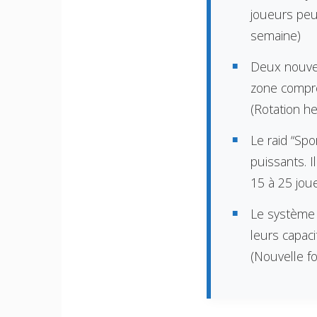
joueurs peuv
semaine)
Deux nouvel
zone compre
(Rotation h
Le raid “Sp
puissants. I
15 à 25 jou
Le système 
leurs capac
(Nouvelle fo