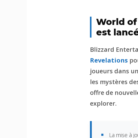
World of
est lanc
Blizzard Entert
Revelations
po
joueurs dans un 
les mystères des
offre de nouvell
explorer.
La mise à j