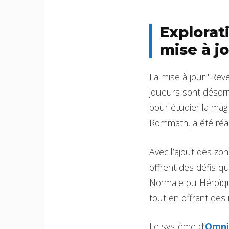
Explorat
mise à j
La mise à jour "Rev
joueurs sont désorm
pour étudier la magi
Rommath, a été réac
Avec l’ajout des zon
offrent des défis qu
Normale ou Héroïque
tout en offrant de
Le système d’
Omni