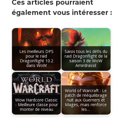
Ces articles pourraient
également vous intéresser :
Les meilleurs DPS
Saisis tous les défis du
pour le raid
raid Dragonflight de la
Dragonflight 10.2
saison 3 de WoW
dans WoW
Amirdrassil
World of Warcraft : Le
patch de rééquilibrage
Wow Hardcore Classic
nuit aux Guerriers et
- Meilleure classe pour
Mages, mais renforce
monter de niveau
les…