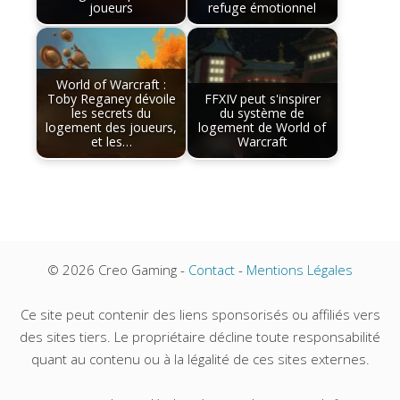
joueurs
refuge émotionnel
World of Warcraft :
Toby Reganey dévoile
FFXIV peut s'inspirer
les secrets du
du système de
logement des joueurs,
logement de World of
et les…
Warcraft
© 2026 Creo Gaming -
Contact
-
Mentions Légales
Ce site peut contenir des liens sponsorisés ou affiliés vers
des sites tiers. Le propriétaire décline toute responsabilité
quant au contenu ou à la légalité de ces sites externes.