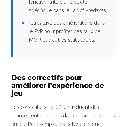
fonctionnalité d’une quête
spécifique dans la Lair of Predaxas.
rétroactive des améliorations dans
le PvP pour profiter des taux de
MMR et d’autres statistiques.
Des correctifs pour
améliorer l’expérience de
jeu
Les correctifs de ce 22 juin incluent des
changements notables dans plusieurs aspects
du jeu. Par exemple, les delves tels que