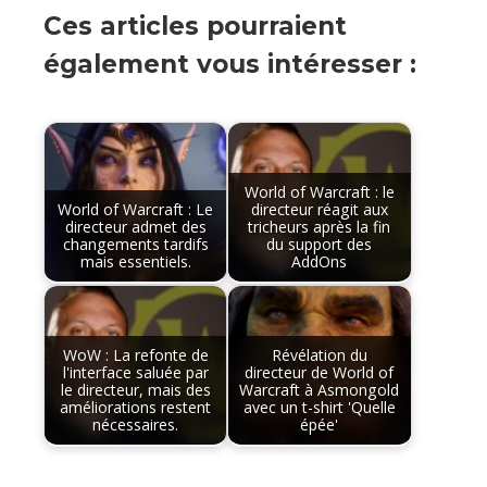
Ces articles pourraient
également vous intéresser :
World of Warcraft : le
World of Warcraft : Le
directeur réagit aux
directeur admet des
tricheurs après la fin
changements tardifs
du support des
mais essentiels.
AddOns
WoW : La refonte de
Révélation du
l'interface saluée par
directeur de World of
le directeur, mais des
Warcraft à Asmongold
améliorations restent
avec un t-shirt 'Quelle
nécessaires.
épée'