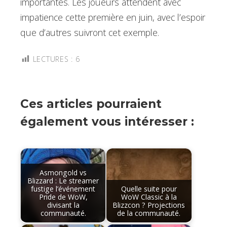
importantes. Les joueurs attendent avec
impatience cette première en juin, avec l’espoir
que d’autres suivront cet exemple.
LECTURES :
6
Ces articles pourraient
également vous intéresser :
Asmongold vs
Blizzard : Le streamer
fustige l’événement
Quelle suite pour
Pride de WoW,
WoW Classic à la
divisant la
Blizzcon ? Projections
communauté.
de la communauté.