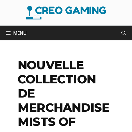
Aller
au
contenu
MENU
NOUVELLE
COLLECTION
DE
MERCHANDISE
MISTS OF