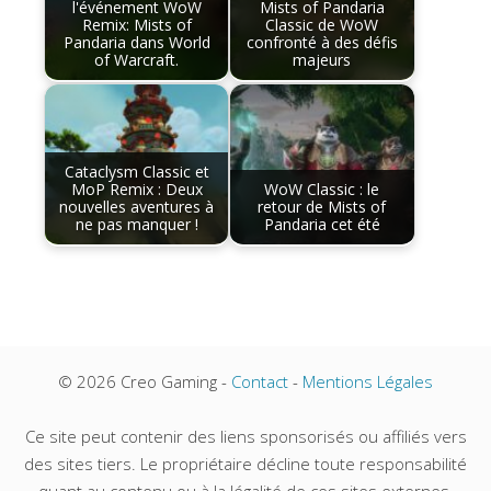
l'événement WoW
Mists of Pandaria
Remix: Mists of
Classic de WoW
Pandaria dans World
confronté à des défis
of Warcraft.
majeurs
Cataclysm Classic et
MoP Remix : Deux
WoW Classic : le
nouvelles aventures à
retour de Mists of
ne pas manquer !
Pandaria cet été
© 2026 Creo Gaming -
Contact
-
Mentions Légales
Ce site peut contenir des liens sponsorisés ou affiliés vers
des sites tiers. Le propriétaire décline toute responsabilité
quant au contenu ou à la légalité de ces sites externes.