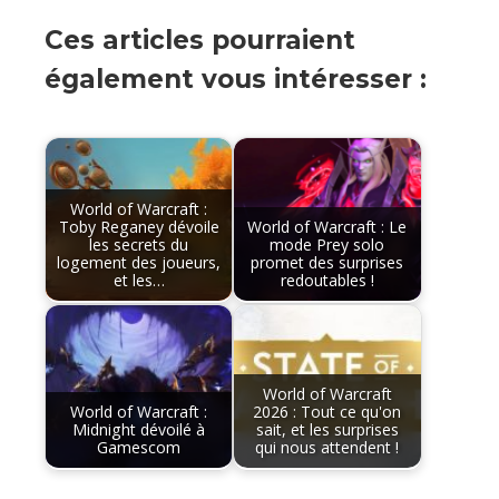
Ces articles pourraient
également vous intéresser :
World of Warcraft :
Toby Reganey dévoile
World of Warcraft : Le
les secrets du
mode Prey solo
logement des joueurs,
promet des surprises
et les…
redoutables !
World of Warcraft
World of Warcraft :
2026 : Tout ce qu'on
Midnight dévoilé à
sait, et les surprises
Gamescom
qui nous attendent !