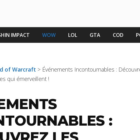
HIN IMPACT
WOW
LOL
GTA
COD
P
ld of Warcraft
>
Événements Incontournables : Découvr
es qui émerveillent !
EMENTS
NTOURNABLES :
UVREZ LES