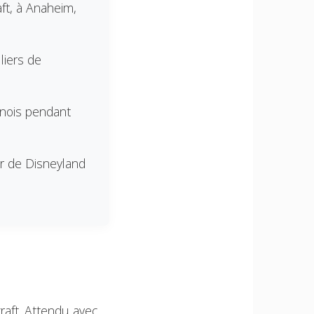
ft, à Anaheim,
liers de
rnois pendant
er de Disneyland
aft. Attendu avec