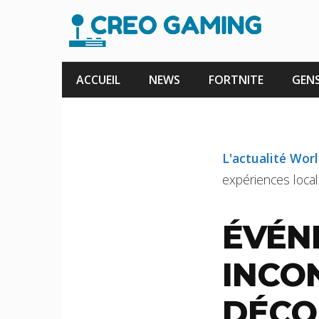
Aller
au
contenu
ACCUEIL
NEWS
FORTNITE
GENS
L'actualité Wor
expériences local
ÉVÉN
INCO
DÉCO