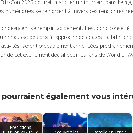
 BlizzCon 2026 pourrait marquer un tournant dans l’enga
és numériques se renforcent à travers ces rencontres rée
ion devraient se remplir rapidement, il est donc conseillé 
 une hausse des prix à l’approche des dates. La billetterie
s activités, seront probablement annoncées prochainement
our de cet événement décisif pour les fans de World of Wa
s pourraient également vous intére
Prédictions
BlizzCon 2023 : Ce
Découvrez les
Bataille en ligne :