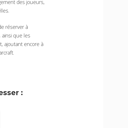
gement des joueurs,
lles.
de réserver à
, ainsi que les
, ajoutant encore à
rcraft.
sser :