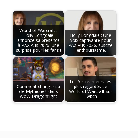
World of Warcraft :
Holly Longdale
Holly Longdale : Une
annonce sa présence
voix captivante pour
à PAX Aus 2026, une
PAX Aus 2026, suscite
surprise pour les fans !
l'enthousiasme.
Les 5 streameurs les
Comment changer sa
plus regardés de
clé Mythique+ dans
World of Warcraft sur
WoW Dragonflight
Twitch