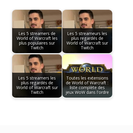
Les 5 streamers de
Les 5 streameurs les
World of Warcraft les
plus regardés de
plus populaires sur
World of Warcraft sur
Twitch
Twitch
Les 5 streamers les
Toutes les extensions
plus regardés de
de World of Warcraft :
World of Warcraft sur
liste complète des
Twitch
jeux WoW dans l'ordre