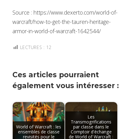
Source : https://www.dexerto.com/world-of-
warcraft/how-to-get-the-tauren-heritage-
armor-in-world-of-warcraft-1642544/
LECTURES :
12
Ces articles pourraient
également vous intéresser :
Les
Transmogrifications
World of Warcraft : les
par classe dans le
ensembles de classe
Comptoir d'échange
revisités pour le
de World of Warcraft :