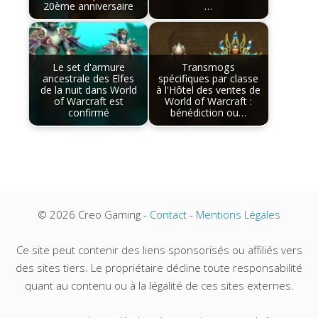
20ème anniversaire
…
Le set d'armure
Transmogs
ancestrale des Elfes
spécifiques par classe
de la nuit dans World
à l'Hôtel des ventes de
of Warcraft est
World of Warcraft :
confirmé
bénédiction ou…
© 2026 Creo Gaming -
Contact
-
Mentions Légales
Ce site peut contenir des liens sponsorisés ou affiliés vers
des sites tiers. Le propriétaire décline toute responsabilité
quant au contenu ou à la légalité de ces sites externes.