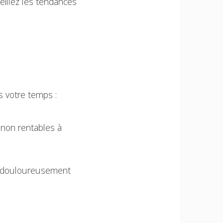
eillez les tendances
s votre temps :
 non rentables à
t douloureusement