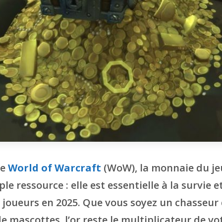
de
World of Warcraft
(WoW), la monnaie du jeu,
e ressource : elle est essentielle à la survie et
 joueurs en 2025. Que vous soyez un chasseur
e mascottes, l’or reste le multiplicateur de v