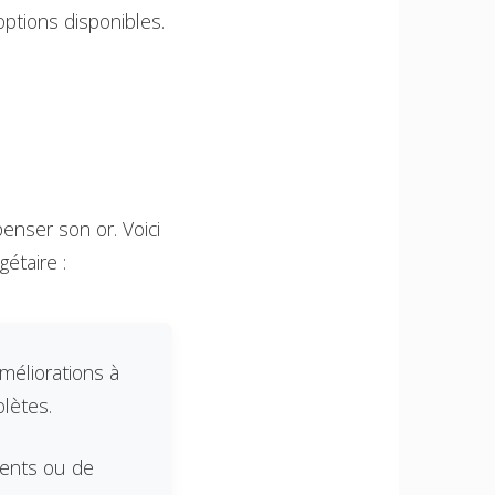
options disponibles.
enser son or. Voici
étaire :
améliorations à
lètes.
lents ou de