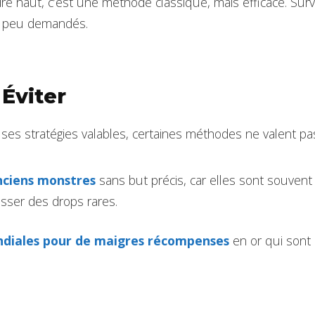
re haut, c’est une méthode classique, mais efficace. Surv
les peu demandés.
 Éviter
es stratégies valables, certaines méthodes ne valent pa
nciens monstres
sans but précis, car elles sont souvent
sser des drops rares.
diales pour de maigres récompenses
en or qui son