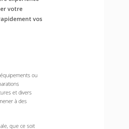
ser votre
t rapidement vos
s équipements ou
parations
tures et divers
 mener à des
ale, que ce soit