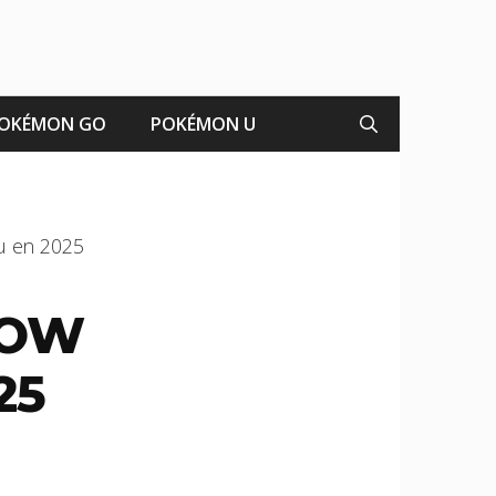
OKÉMON GO
POKÉMON U
u en 2025
WOW
25