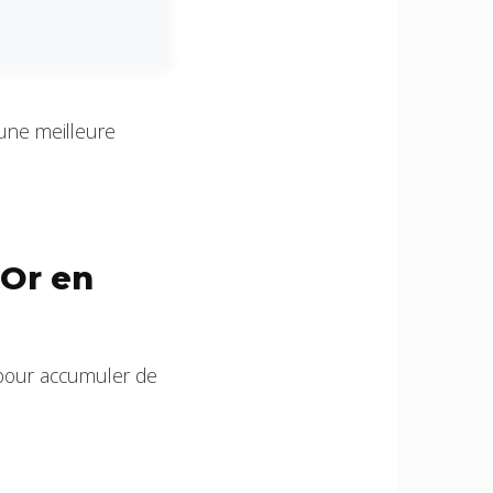
 une meilleure
’Or en
 pour accumuler de