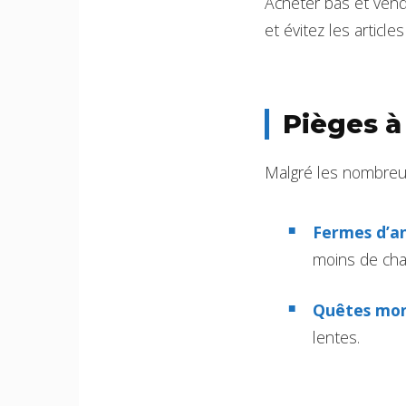
Acheter bas et vend
et évitez les artic
Pièges à
Malgré les nombreus
Fermes d’a
moins de cha
Quêtes mon
lentes.