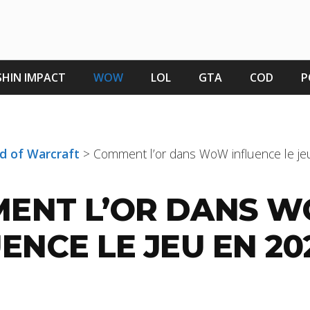
HIN IMPACT
WOW
LOL
GTA
COD
P
ld of Warcraft
>
Comment l’or dans WoW influence le je
ENT L’OR DANS 
ENCE LE JEU EN 20