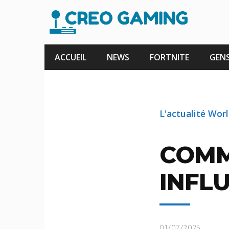
Aller
au
contenu
ACCUEIL
NEWS
FORTNITE
GENS
L'actualité Wor
COMM
INFLU
01/07/2025