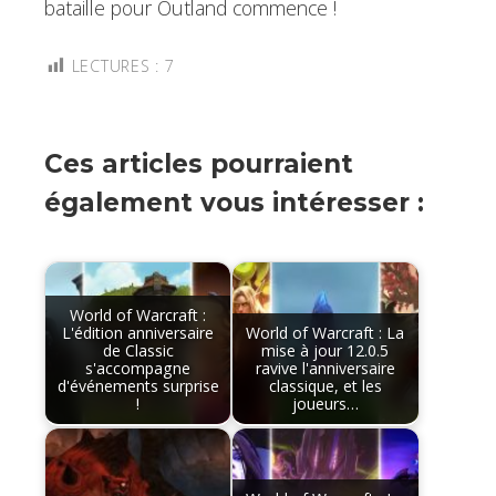
bataille pour Outland commence !
LECTURES :
7
Ces articles pourraient
également vous intéresser :
World of Warcraft :
L'édition anniversaire
World of Warcraft : La
de Classic
mise à jour 12.0.5
s'accompagne
ravive l'anniversaire
d'événements surprise
classique, et les
!
joueurs…