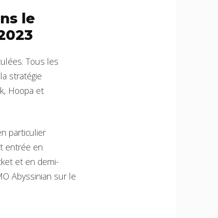
ns le
2023
culées. Tous les
la stratégie
rk, Hoopa et
n particulier
st entrée en
cket et en demi-
MO Abyssinian sur le