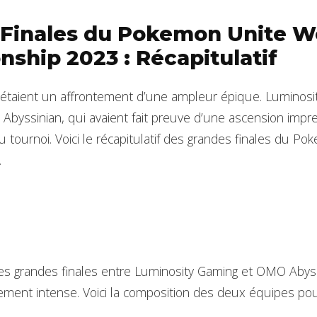
Finales du Pokemon Unite W
ship 2023 : Récapitulatif
 étaient un affrontement d’une ampleur épique. Luminosit
Abyssinian, qui avaient fait preuve d’une ascension impr
u tournoi. Voici le récapitulatif des grandes finales du P
.
es grandes finales entre Luminosity Gaming et OMO Abyss
ement intense. Voici la composition des deux équipes pou