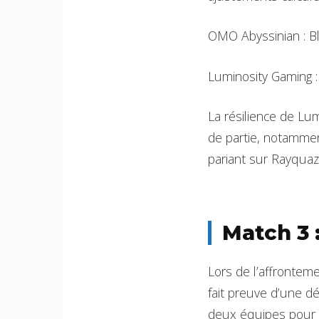
OMO Abyssinian : Bl
Luminosity Gaming :
La résilience de Lum
de partie, notammen
pariant sur Rayquaz
Match 3 
Lors de l’affronte
fait preuve d’une dé
deux équipes pour l