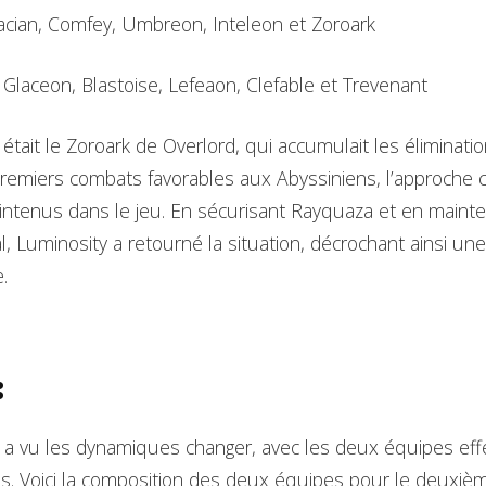
acian, Comfey, Umbreon, Inteleon et Zoroark
 Glaceon, Blastoise, Lefeaon, Clefable et Trevenant
 était le Zoroark de Overlord, qui accumulait les éliminati
remiers combats favorables aux Abyssiniens, l’approche 
intenus dans le jeu. En sécurisant Rayquaza et en maint
 Luminosity a retourné la situation, décrochant ainsi une 
.
:
a vu les dynamiques changer, avec les deux équipes eff
s. Voici la composition des deux équipes pour le deuxiè