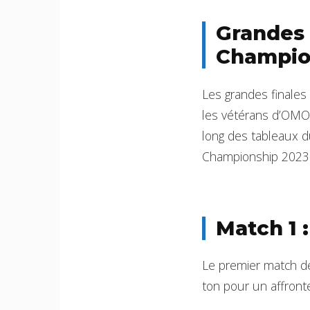
Grandes 
Champion
Les grandes finales
les vétérans d’OMO 
long des tableaux d
Championship 2023
Match 1 :
Le premier match d
ton pour un affront