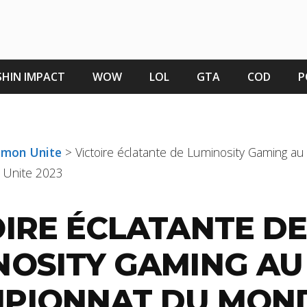
HIN IMPACT
WOW
LOL
GTA
COD
P
émon Unite
>
Victoire éclatante de Luminosity Gaming a
Unite 2023
OIRE ÉCLATANTE D
NOSITY GAMING AU
PIONNAT DU MON