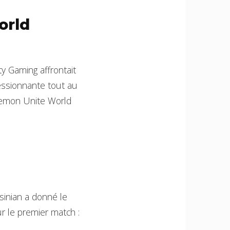
orld
y Gaming affrontait
essionnante tout au
okemon Unite World
inian a donné le
r le premier match :