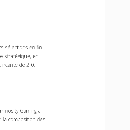
rs sélections en fin
e stratégique, en
aincante de 2-0.
minosity Gaming a
ci la composition des