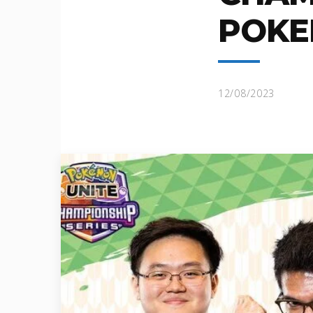
POKE
12/08/2023