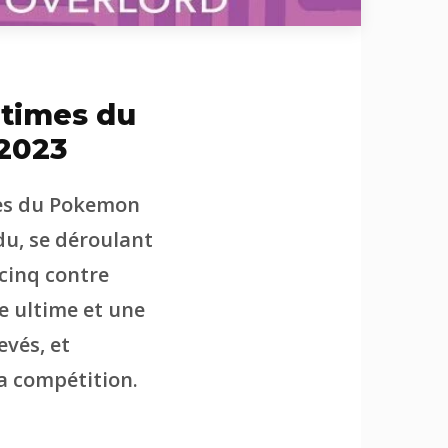
ltimes du
2023
es du Pokemon
u, se déroulant
cinq contre
re ultime et une
evés, et
a compétition.