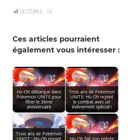
LECTURES :
13
Ces articles pourraient
également vous intéresser :
Ho-Oh débarque dans
Trois ans de Pokemon
Pokemon UNITE pour
UNITE: Ho-Oh rejoint
fêter le 3ème
le combat avec un
anniversaire
événement spécial !
Trois ans de Pokémon
UNITE : Ho-Oh rejoint
Ho-Oh fait son entrée