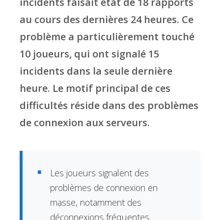
incidents faisait état de 18 rapports
au cours des dernières 24 heures. Ce
problème a particulièrement touché
10 joueurs, qui ont signalé 15
incidents dans la seule dernière
heure. Le motif principal de ces
difficultés réside dans des problèmes
de connexion aux serveurs.
Les joueurs signalent des
problèmes de connexion en
masse, notamment des
déconnexions fréquentes.