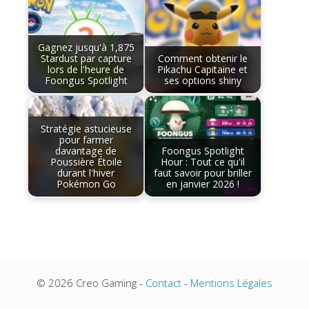
Gagnez jusqu'à 1,875
Stardust par capture
Comment obtenir le
lors de l'heure de
Pikachu Capitaine et
Foongus Spotlight
ses options shiny
Stratégie astucieuse
pour farmer
davantage de
Foongus Spotlight
Poussière Étoile
Hour : Tout ce qu'il
durant l'hiver
faut savoir pour briller
Pokémon Go
en janvier 2026 !
© 2026 Creo Gaming -
Contact
-
Mentions Légales