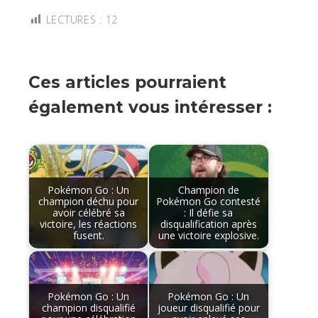
LECTURES :
12
Ces articles pourraient
également vous intéresser :
Pokémon Go : Un
Champion de
champion déchu pour
Pokémon Go contesté
avoir célébré sa
: Il défie sa
victoire, les réactions
disqualification après
fusent.
une victoire explosive.
Pokémon Go : Un
Pokémon Go : Un
champion disqualifié
joueur disqualifié pour