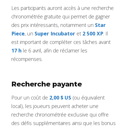
Les participants auront accès à une recherche
chronométrée gratuite qui permet de gagner
des prix intéressants, notamment un
Star
Piece
, un
Super Incubator
et
2 500 XP
. Il
est important de compléter ces tâches avant
17 h
le 6 avril, afin de réclamer les
récompenses.
Recherche payante
Pour un coût de
2,00 $ US
(ou équivalent
local), les joueurs peuvent acheter une
recherche chronométrée exclusive qui offre
des défis supplémentaires ainsi que les bonus