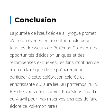
Conclusion
La journée de l’œuf dédiée à Tyrogue promet
d’être un événement incontournable pour
tous les dresseurs de Pokémon Go. Avec des
opportunités d’éclosion uniques et des
récompenses exclusives, les fans n’ont rien de
mieux à faire que de se préparer pour
participer à cette célébration colorée et
enrichissante qui aura lieu au printemps 2025.
Rendez-vous donc sur vos PokéStops à partir
du 4 avril pour maximiser vos chances de faire
éclore ce Pokémon rare !