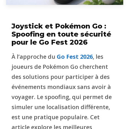
Joystick et Pokémon Go :
Spoofing en toute sécurité
pour le Go Fest 2026
À l’approche du
Go Fest 2026
, les
joueurs de Pokémon Go cherchent
des solutions pour participer à des
événements mondiaux sans avoir à
voyager. Le spoofing, qui permet de
simuler une localisation différente,
est une pratique populaire. Cet
article explore les meilleures