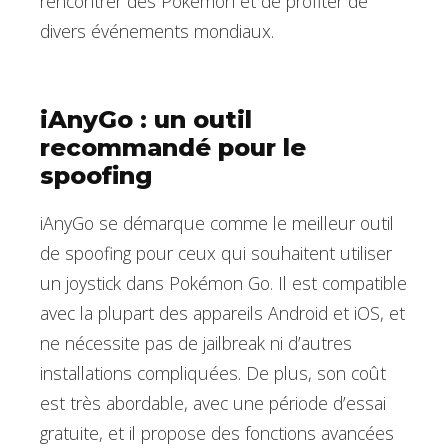
rencontrer des Pokémon et de profiter de
divers événements mondiaux.
iAnyGo : un outil
recommandé pour le
spoofing
iAnyGo se démarque comme le meilleur outil
de spoofing pour ceux qui souhaitent utiliser
un joystick dans Pokémon Go. Il est compatible
avec la plupart des appareils Android et iOS, et
ne nécessite pas de jailbreak ni d’autres
installations compliquées. De plus, son coût
est très abordable, avec une période d’essai
gratuite, et il propose des fonctions avancées