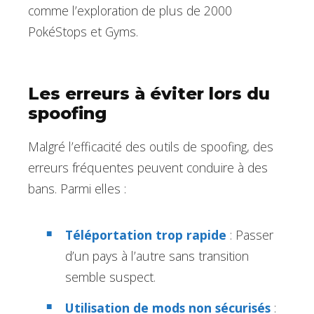
comme l’exploration de plus de 2000
PokéStops et Gyms.
Les erreurs à éviter lors du
spoofing
Malgré l’efficacité des outils de spoofing, des
erreurs fréquentes peuvent conduire à des
bans. Parmi elles :
Téléportation trop rapide
: Passer
d’un pays à l’autre sans transition
semble suspect.
Utilisation de mods non sécurisés
: