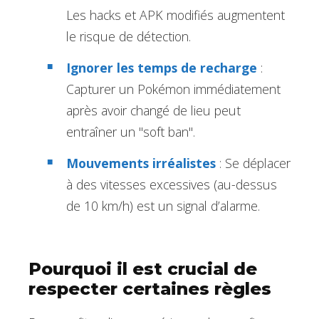
Les hacks et APK modifiés augmentent
le risque de détection.
Ignorer les temps de recharge
:
Capturer un Pokémon immédiatement
après avoir changé de lieu peut
entraîner un "soft ban".
Mouvements irréalistes
: Se déplacer
à des vitesses excessives (au-dessus
de 10 km/h) est un signal d’alarme.
Pourquoi il est crucial de
respecter certaines règles