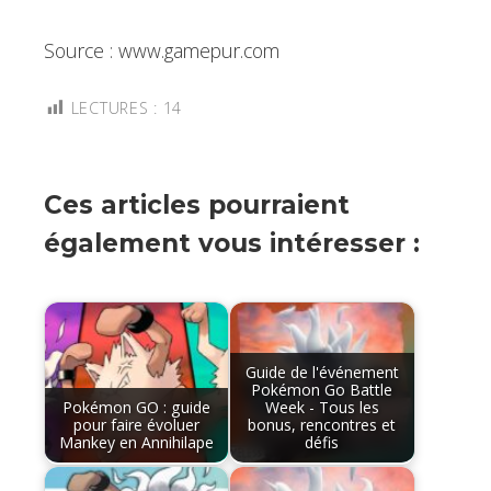
Source : www.gamepur.com
LECTURES :
14
Ces articles pourraient
également vous intéresser :
Guide de l'événement
Pokémon Go Battle
Pokémon GO : guide
Week - Tous les
pour faire évoluer
bonus, rencontres et
Mankey en Annihilape
défis