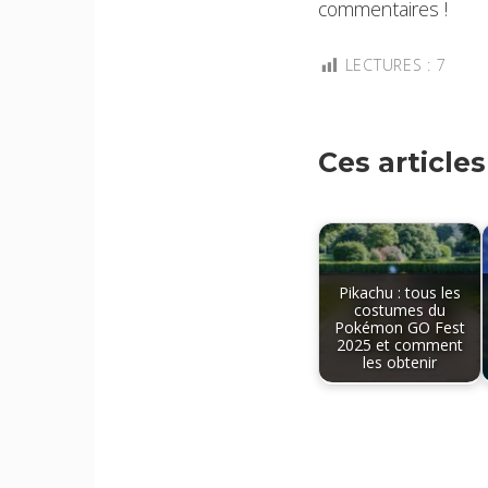
commentaires !
LECTURES :
7
Ces article
Pikachu : tous les
costumes du
Pokémon GO Fest
2025 et comment
les obtenir