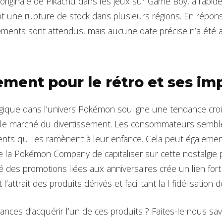
e originale de Pikachu dans les jeux sur Game Boy, a rapi
ant une rupture de stock dans plusieurs régions. En répo
ements sont attendus, mais aucune date précise n’a été 
ment pour le rétro et ses imp
gique dans l’univers Pokémon souligne une tendance croi
s le marché du divertissement. Les consommateurs sembl
ments qui les ramènent à leur enfance. Cela peut égalemen
de la Pokémon Company de capitaliser sur cette nostalgie 
é des promotions liées aux anniversaires crée un lien fort 
l’attrait des produits dérivés et facilitant la l fidélisation d
nces d’acquérir l’un de ces produits ? Faites-le nous sav