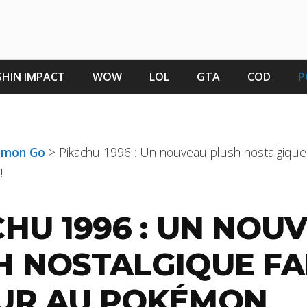
HIN IMPACT
WOW
LOL
GTA
COD
P
kémon Go
>
Pikachu 1996 : Un nouveau plush nostalgique 
!
HU 1996 : UN NOU
H NOSTALGIQUE FA
UR AU POKÉMON