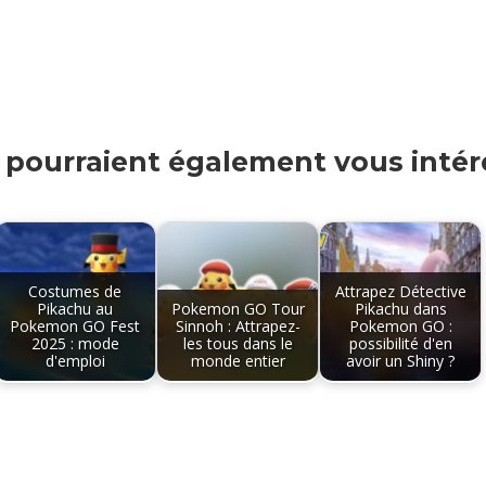
s pourraient également vous intére
Costumes de
Attrapez Détective
Pikachu au
Pokemon GO Tour
Pikachu dans
Pokemon GO Fest
Sinnoh : Attrapez-
Pokemon GO :
2025 : mode
les tous dans le
possibilité d'en
d'emploi
monde entier
avoir un Shiny ?