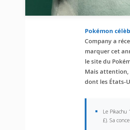
Pokémon célèbr
Company a réc
marquer cet ann
le site du Poké
Mais attention,
dont les États-Un
Le Pikachu 
£). Sa conc