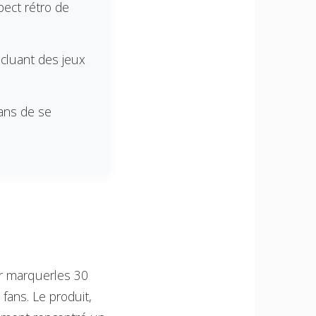
pect rétro de
ncluant des jeux
fans de se
ur marquerles 30
fans. Le produit,