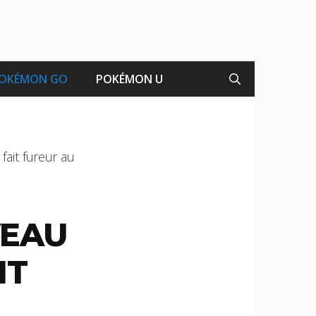
OKÉMON GO
POKÉMON U
fait fureur au
VEAU
IT