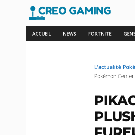
Aller
au
contenu
ACCUEIL
NEWS
FORTNITE
GENS
L'actualité Po
Pokémon Center 
PIKAC
PLUS
FURE