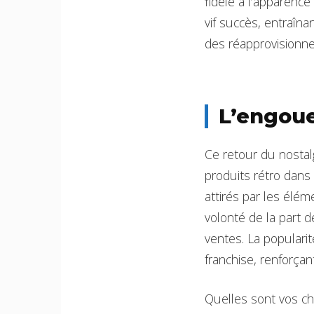
fidèle à l’apparenc
vif succès, entraîn
des réapprovisionn
L’engoue
Ce retour du nostal
produits rétro dan
attirés par les élé
volonté de la part 
ventes. La popularit
franchise, renforçant 
Quelles sont vos cha