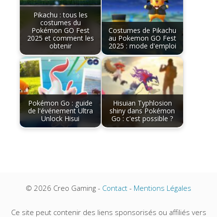
Pikachu : tous les
costumes du
Pokémon GO Fest
Costumes de Pikachu
2025 et comment les
au Pokemon GO Fest
obtenir
2025 : mode d'emploi
Pokémon Go : guide
Hisuian Typhlosion
de l'événement Ultra
shiny dans Pokémon
Unlock Hisui
Go : c'est possible ?
© 2026 Creo Gaming -
Contact
-
Mentions Légales
Ce site peut contenir des liens sponsorisés ou affiliés vers