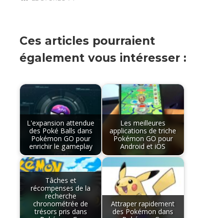
Ces articles pourraient
également vous intéresser :
L'expansion attendue
Les meilleures
des Poké Balls dans
applications de triche
Pokémon GO pour
Pokémon GO pour
enrichir le gameplay
Android et iOS
Tâches et
récompenses de la
recherche
chronométrée de
Attraper rapidement
trésors pris dans
des Pokémon dans