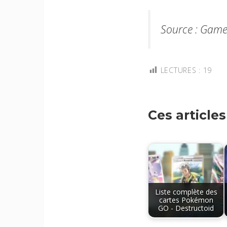
Source : Game
LECTURES :
19
Ces article
Liste complète des
cartes Pokémon
GO - Destructoid