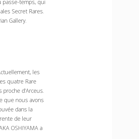
au passe-temps, qui
pales Secret Rares.
an Gallery.
Actuellement, les
des quatre Rare
s proche d’Arceus.
ène que nous avons
rouvée dans la
érente de leur
IYOTAKA OSHIYAMA a