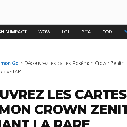
HIN IMPACT
WOW
LOL
GTA
COD
P
kémon Go
>
Découvrez les cartes Pokémon Crown Zenith, i
two VSTAR.
UVREZ LES CARTES
MON CROWN ZENIT
UANT LA RARE