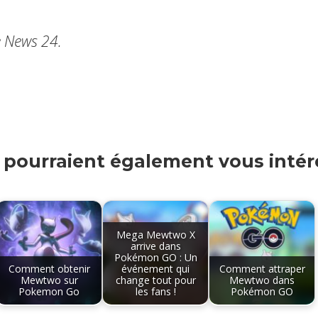
 News 24.
s pourraient également vous intére
Mega Mewtwo X
arrive dans
Pokémon GO : Un
Comment obtenir
événement qui
Comment attraper
Mewtwo sur
change tout pour
Mewtwo dans
Pokemon Go
les fans !
Pokémon GO