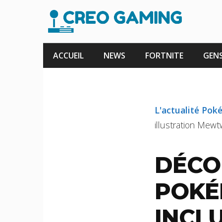
Aller
au
contenu
ACCUEIL
NEWS
FORTNITE
GENS
L'actualité Po
illustration Mew
DÉCO
POKÉ
INCL