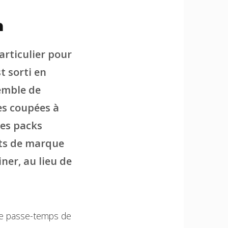
n
articulier pour
t sorti en
semble de
es coupées à
Les packs
ts de marque
ner, au lieu de
 le passe-temps de