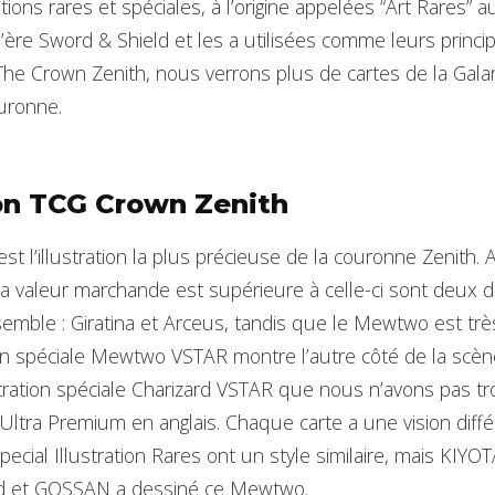
ions rares et spéciales, à l’origine appelées “Art Rares” 
l’ère Sword & Shield et les a utilisées comme leurs princi
he Crown Zenith, nous verrons plus de cartes de la Galari
uronne.
n TCG Crown Zenith
 l’illustration la plus précieuse de la couronne Zenith. 
la valeur marchande est supérieure à celle-ci sont deux 
emble : Giratina et Arceus, tandis que le Mewtwo est trè
tion spéciale Mewtwo VSTAR montre l’autre côté de la sc
ustration spéciale Charizard VSTAR que nous n’avons pas t
 Ultra Premium en anglais. Chaque carte a une vision diff
pecial Illustration Rares ont un style similaire, mais K
rd et GOSSAN a dessiné ce Mewtwo.