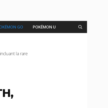
OKÉMON GO
POKÉMON U
ncluant la rare
H,