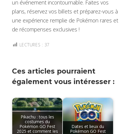
un événement incontournable. Faites vos
plans, réservez vos billets et préparez-vous à
une expérience remplie de Pokémon rares et
de récompenses exclusives !
LECTURES :
37
Ces articles pourraient
également vous intéresser :
Pikachu : tous les
costumes du
Pokémon GO Fest
Dates et lieux du
2025 et comment les
Pokémon GO Fest