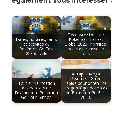
également vous intéresser :
Découvrez tout sur
Dates, horaires, tarifs
Pokémon Go Fest
et activités du
Global 2023 : horaires,
Pokémon Go Fest
activités et mises à
2023 détaillés
jour.
Attrapez Mega
Rayquaza: Guide
Tout sur la rotation
rapide pour obtenir ce
des habitats de
dragon légendaire lors
l'événement Pokémon
du Pokemon Go Fest
Go Tour: Sinnoh
2023.