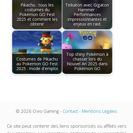
Pikachu : tous les
Tinkaton avec Gigaton
costumes du
Hammer :
Pokémon GO Fest
Performances
2025 et comment les
impressionnantes et
obtenir
enjeux en raid.
Top shiny Pokémon à
Costumes de Pikachu
chasser lors du
au Pokemon GO Fest
Nouvel An 2025 dans
2025 : mode d'emploi
Pokémon GO
© 2026 Creo Gaming -
Contact
-
Mentions Légales
Ce site peut contenir des liens sponsorisés ou affiliés vers