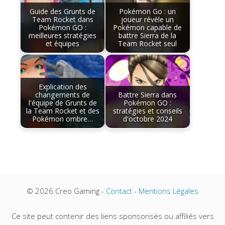
Guide des Grunts de
Pokémon Go : un
Team Rocket dans
joueur révèle un
Pokémon GO :
Pokémon capable de
meilleures stratégies
battre Sierra de la
et équipes
Team Rocket seul
Explication des
changements de
Battre Sierra dans
l'équipe de Grunts de
Pokémon GO :
la Team Rocket et des
stratégies et conseils
Pokémon ombre…
d'octobre 2024
© 2026 Creo Gaming -
Contact
-
Mentions Légales
Ce site peut contenir des liens sponsorisés ou affiliés vers