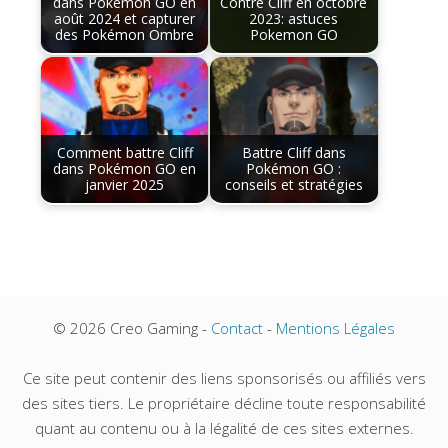
dans Pokémon GO en
Contre Cliff en octobre
août 2024 et capturer
2023: astuces
des Pokémon Ombre
Pokemon GO
Comment battre Cliff
Battre Cliff dans
dans Pokémon GO en
Pokémon GO :
janvier 2025
conseils et stratégies
© 2026 Creo Gaming -
Contact
-
Mentions Légales
Ce site peut contenir des liens sponsorisés ou affiliés vers
des sites tiers. Le propriétaire décline toute responsabilité
quant au contenu ou à la légalité de ces sites externes.